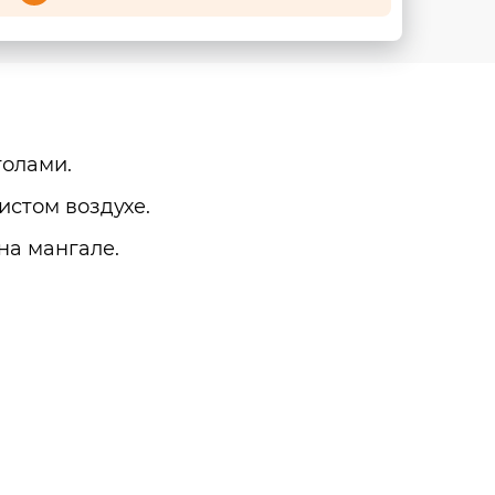
толами.
истом воздухе.
на мангале.