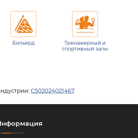
Бильярд
Тренажерный и
спортивный залы
индустрии:
С502024021467
Информация