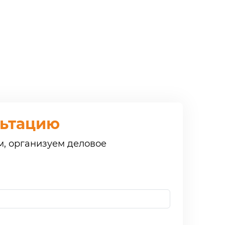
льтацию
м, организуем деловое